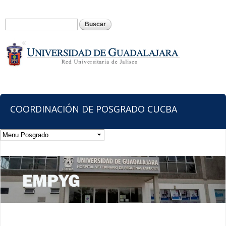
Pasar al
contenido
Formulario de búsqueda
Buscar
principal
COORDINACIÓN DE POSGRADO CUCBA
Usted está aquí