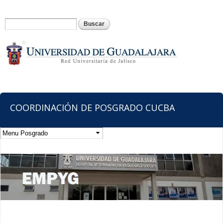
Pasar al
contenido
Formulario de búsqueda
Buscar
principal
COORDINACIÓN DE POSGRADO CUCBA
Usted está aquí