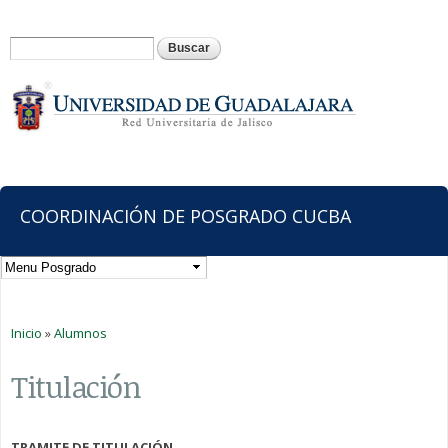
Pasar al
contenido
Formulario de búsqueda
Buscar
principal
COORDINACIÓN DE POSGRADO CUCBA
Usted está aquí
Inicio
»
Alumnos
Titulación
TRAMITE DE TITULACIÓN