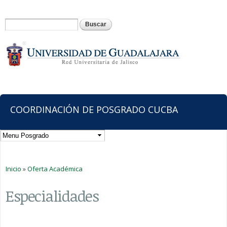
Pasar al
contenido
Formulario de búsqueda
Buscar
principal
COORDINACIÓN DE POSGRADO CUCBA
Usted está aquí
Inicio
»
Oferta Académica
Especialidades