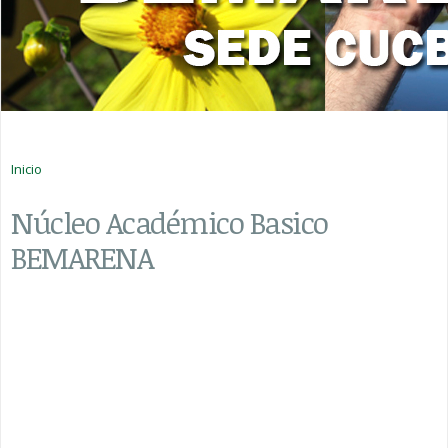
Usted está aquí
Inicio
Núcleo Académico Basico
BEMARENA