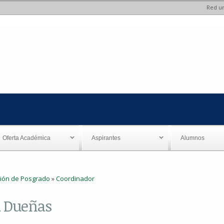
Red un
Pasar al
contenido
principal
Oferta Académica
Aspirantes
Alumnos
ión de Posgrado
»
Coordinador
a Dueñas